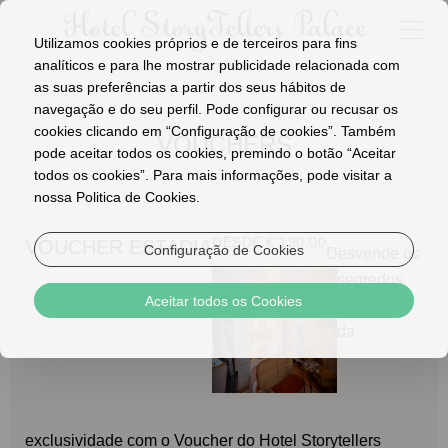
Utilizamos cookies próprios e de terceiros para fins
analíticos e para lhe mostrar publicidade relacionada com
as suas preferências a partir dos seus hábitos de
navegação e do seu perfil. Pode configurar ou recusar os
cookies clicando em “Configuração de cookies”. Também
VOUCHERS
pode aceitar todos os cookies, premindo o botão “Aceitar
todos os cookies”. Para mais informações, pode visitar a
nossa Politica de Cookies.
DESDE € 190,00
VOUCHER ESTADIA
Configuração de Cookies
Desvende os
segredos
Aceitar todos os Cookies
do luxo e
da
exclusividade com o V
oucher do Hotel Storytellers