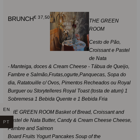
€ 37,50
BRUNCH
THE GREEN
ROOM
Cesto de Pão,
Croissant e Pastel
de Nata
-
Manteiga, doces & Cream Cheese -
Tábua de Queijo,
Fambre e Salmão,
Frutas,
ogurte,
Panquecas,
Sopa do
dia,
Ratatouille c/ Ovos,
Pimentos Recheados
ou
Royal
Burguer
ou
Storytelleres Royal Toast (tosta de atum)
1
Sobremesa
1 Bebida Quente e 1 Bebida Fria
EN
THE GREEN ROOM
Basket of Bread, Croissant and
Pastel de Nata
Butter, Candy & Cream Cheese
Cheese,
PT
Fambre and Salmon
Board
Fruits
Yogurt
Pancakes
Soup of the