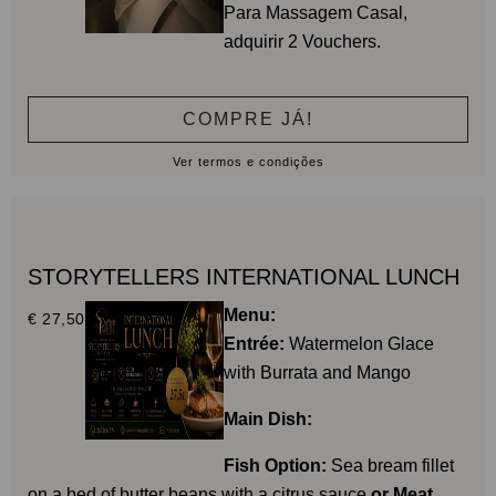
Para Massagem Casal,
adquirir 2 Vouchers.
COMPRE JÁ!
Ver termos e condições
STORYTELLERS INTERNATIONAL LUNCH
Menu:
€ 27,50
Entrée:
Watermelon Glace
with Burrata and Mango
Main Dish:
Fish Option:
Sea bream fillet
on a bed of butter beans with a citrus sauce
or Meat